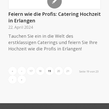
Feiern wie die Profis: Catering Hochzeit
in Erlangen
22. April 2024
Tauchen Sie ein in die Welt des
erstklassigen Caterings und feiern Sie Ihre
Hochzeit wie die Profis in Erlangen!
«
‹
17
18
19
20
21
Seite 19 von 23
›
»