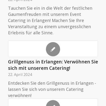
Tauchen Sie ein in die Welt der festlichen
Gaumenfreuden mit unserem Event
Catering in Erlangen! Machen Sie Ihre
Veranstaltung zu einem unvergesslichen
Erlebnis für alle Sinne.
Grillgenuss in Erlangen: Verwöhnen Sie
sich mit unserem Catering!
22. April 2024
Entdecken Sie den Grillgenuss in Erlangen -
lassen Sie sich von unserem Catering
verwöhnen!