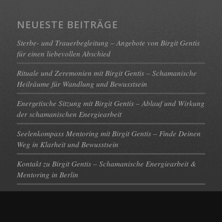
NEUESTE BEITRÄGE
Sterbe- und Trauerbegleitung – Angebote von Birgit Gentis
für einen liebevollen Abschied
Rituale und Zeremonien mit Birgit Gentis – Schamanische
Heilräume für Wandlung und Bewusstsein
Energetische Sitzung mit Birgit Gentis – Ablauf und Wirkung
der schamanischen Energiearbeit
Seelenkompass Mentoring mit Birgit Gentis – Finde Deinen
Weg in Klarheit und Bewusstsein
Kontakt zu Birgit Gentis – Schamanische Energiearbeit &
Mentoring in Berlin
Birgit Gentis – Schamanische Energiearbeit und Mentoring
in Berlin