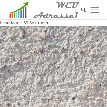
Lesedauer:
59
Sekunden