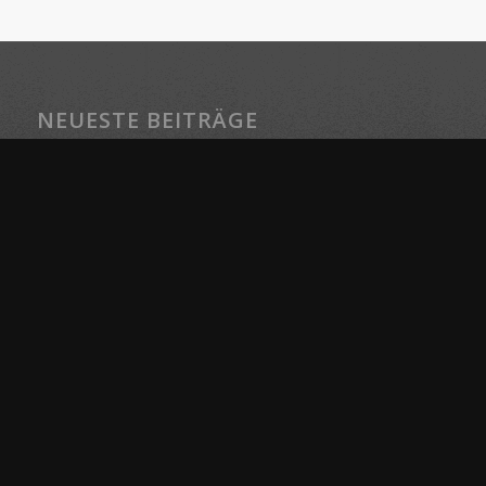
NEUESTE BEITRÄGE
Sterbe- und Trauerbegleitung – Angebote von Birgit Gentis
für einen liebevollen Abschied
Rituale und Zeremonien mit Birgit Gentis – Schamanische
Heilräume für Wandlung und Bewusstsein
Energetische Sitzung mit Birgit Gentis – Ablauf und Wirkung
der schamanischen Energiearbeit
Seelenkompass Mentoring mit Birgit Gentis – Finde Deinen
Weg in Klarheit und Bewusstsein
Kontakt zu Birgit Gentis – Schamanische Energiearbeit &
Mentoring in Berlin