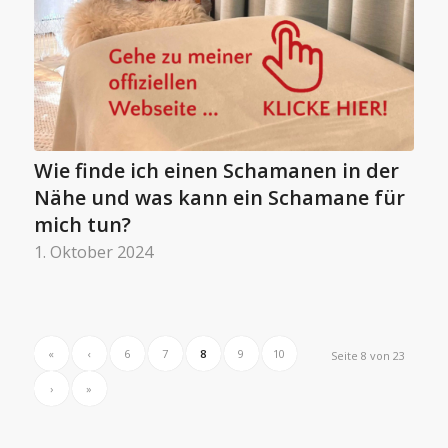
Wie finde ich einen Schamanen in der
Nähe und was kann ein Schamane für
mich tun?
1. Oktober 2024
«
‹
6
7
8
9
10
Seite 8 von 23
›
»