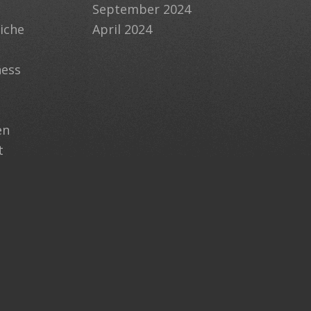
September 2024
iche
April 2024
ness
en
t