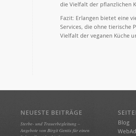
die Vielfalt der pflanzlichen 
Fazit: Erlangen bietet eine 
Services, die ohne tierische
Vielfalt der veganen Küche 
NEUESTE BEITRÄGE
SEIT
Blog
Sterbe- und Trauerbegleitung –
Angebote von Birgit Gentis für einen
WebAdr