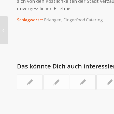
sich von den Köstlichkeiten der Stadt verz
unvergesslichen Erlebnis.
Schlagworte:
Erlangen
,
Fingerfood Catering
Genussvolle Gaumenfreuden:
Eventcatering in Erlangen
Das könnte Dich auch interessie