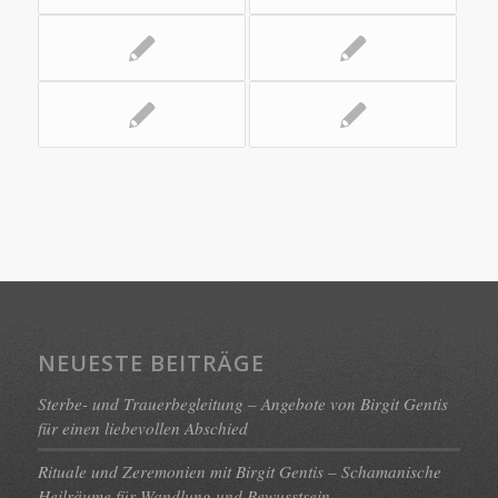
NEUESTE BEITRÄGE
Sterbe- und Trauerbegleitung – Angebote von Birgit Gentis
für einen liebevollen Abschied
Rituale und Zeremonien mit Birgit Gentis – Schamanische
Heilräume für Wandlung und Bewusstsein