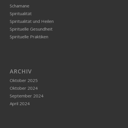
Schamane
Spiritualität
Spiritualität und Heilen
Spirituelle Gesundheit
Spirituelle Praktiken
ARCHIV
Oktober 2025
Oktober 2024
September 2024
April 2024