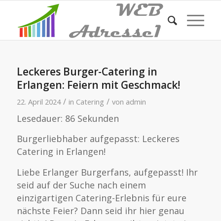
Leckeres Burger-Catering in
Erlangen: Feiern mit Geschmack!
/
/
22. April 2024
in
Catering
von
admin
Lesedauer:
86
Sekunden
Burgerliebhaber aufgepasst: Leckeres
Catering in Erlangen!
Liebe Erlanger Burgerfans, aufgepasst! Ihr
seid auf der Suche nach einem
einzigartigen Catering-Erlebnis für eure
nächste Feier? Dann seid ihr hier genau