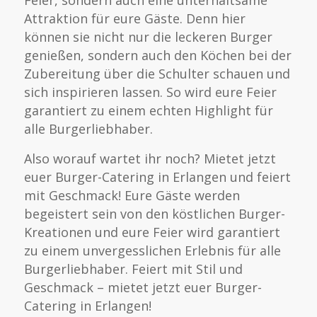
Feier, sondern auch eine unterhaltsame
Attraktion für eure Gäste. Denn hier
können sie nicht nur die leckeren Burger
genießen, sondern auch den Köchen bei der
Zubereitung über die Schulter schauen und
sich inspirieren lassen. So wird eure Feier
garantiert zu einem echten Highlight für
alle Burgerliebhaber.
Also worauf wartet ihr noch? Mietet jetzt
euer Burger-Catering in Erlangen und feiert
mit Geschmack! Eure Gäste werden
begeistert sein von den köstlichen Burger-
Kreationen und eure Feier wird garantiert
zu einem unvergesslichen Erlebnis für alle
Burgerliebhaber. Feiert mit Stil und
Geschmack – mietet jetzt euer Burger-
Catering in Erlangen!