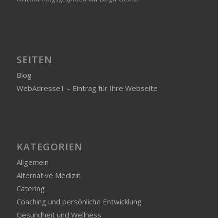
SEITEN
Blog
WebAdresse1 – Eintrag für Ihre Webseite
KATEGORIEN
Allgemein
Alternative Medizin
Catering
Coaching und persönliche Entwicklung
Gesundheit und Wellness