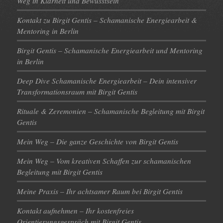
Weg in Klarheit und Bewusstsein
Kontakt zu Birgit Gentis – Schamanische Energiearbeit &
Mentoring in Berlin
Birgit Gentis – Schamanische Energiearbeit und Mentoring
in Berlin
Deep Dive Schamanische Energiearbeit – Dein intensiver
Transformationsraum mit Birgit Gentis
Rituale & Zeremonien – Schamanische Begleitung mit Birgit
Gentis
Mein Weg – Die ganze Geschichte von Birgit Gentis
Mein Weg – Vom kreativen Schaffen zur schamanischen
Begleitung mit Birgit Gentis
Meine Praxis – Ihr achtsamer Raum bei Birgit Gentis
Kontakt aufnehmen – Ihr kostenfreies
Orientierungsgespräch mit Birgit Gentis