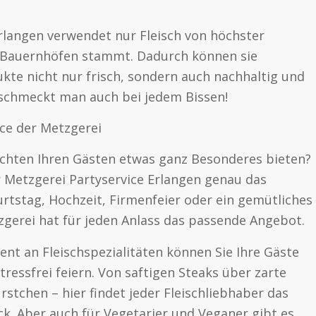
rlangen verwendet nur Fleisch von höchster
n Bauernhöfen stammt. Dadurch können sie
dukte nicht nur frisch, sondern auch nachhaltig und
s schmeckt man auch bei jedem Bissen!
ice der Metzgerei
öchten Ihren Gästen etwas ganz Besonderes bieten?
r Metzgerei Partyservice Erlangen genau das
burtstag, Hochzeit, Firmenfeier oder ein gemütliches
tzgerei hat für jeden Anlass das passende Angebot.
ment an Fleischspezialitäten können Sie Ihre Gäste
tressfrei feiern. Von saftigen Steaks über zarte
rstchen – hier findet jeder Fleischliebhaber das
k. Aber auch für Vegetarier und Veganer gibt es