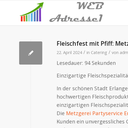
Fleischfest mit Pfiff: Me
/
/
22. April 2024
in
Catering
von
adm
Lesedauer:
94
Sekunden
Einzigartige Fleischspezialit
In der schönen Stadt Erlangen
hochwertigen Fleischprodukt
einzigartigen Fleischspeziali
Die
Metzgerei Partyservice E
Kunden ein unvergessliches G